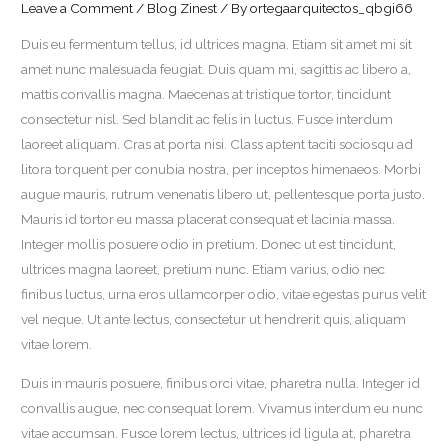
Leave a Comment
/
Blog Zinest
/ By
ortegaarquitectos_qbgi66
Duis eu fermentum tellus, id ultrices magna. Etiam sit amet mi sit
amet nunc malesuada feugiat. Duis quam mi, sagittis ac libero a,
mattis convallis magna. Maecenas at tristique tortor, tincidunt
consectetur nisl. Sed blandit ac felis in luctus. Fusce interdum
laoreet aliquam. Cras at porta nisi. Class aptent taciti sociosqu ad
litora torquent per conubia nostra, per inceptos himenaeos. Morbi
augue mauris, rutrum venenatis libero ut, pellentesque porta justo.
Mauris id tortor eu massa placerat consequat et lacinia massa.
Integer mollis posuere odio in pretium. Donec ut est tincidunt,
ultrices magna laoreet, pretium nunc. Etiam varius, odio nec
finibus luctus, urna eros ullamcorper odio, vitae egestas purus velit
vel neque. Ut ante lectus, consectetur ut hendrerit quis, aliquam
vitae lorem.
Duis in mauris posuere, finibus orci vitae, pharetra nulla. Integer id
convallis augue, nec consequat lorem. Vivamus interdum eu nunc
vitae accumsan. Fusce lorem lectus, ultrices id ligula at, pharetra